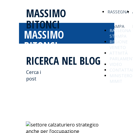
MASSIMO
RASSEGNA
BITONCI
STAMPA
MASSIMO
RASSEGNA
STAMPA
BITONCI
REGIONE
VENETO
ATTIVITÀ
RICERCA NEL BLOG
PARLAMEN
VIDEO
CONTATTA
Cerca i
MINISTERO
post
MIMIT